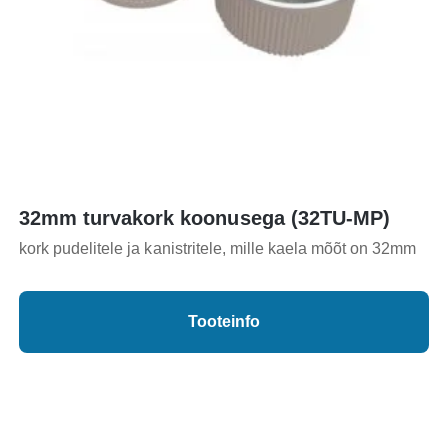
32mm turvakork koonusega (32TU-MP)
kork pudelitele ja kanistritele, mille kaela mõõt on 32mm
Tooteinfo