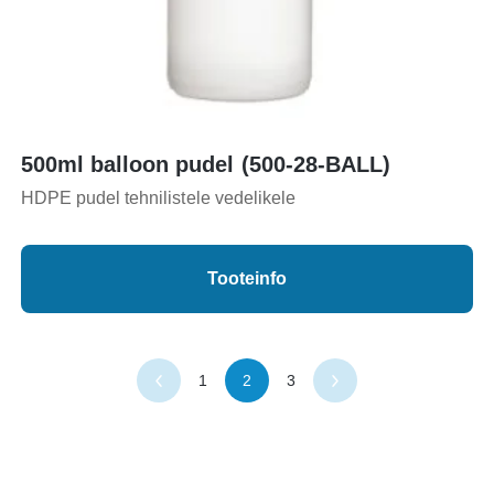
500ml balloon pudel (500-28-BALL)
HDPE pudel tehnilistele vedelikele
Tooteinfo
1
2
3