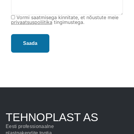
Vormi saatmisega kinnitate, et nõustute meie
privaatsuspoliitika
tingimustega.
TEHNOPLAST AS
Eesti professionaalne
plastpakendite tootja